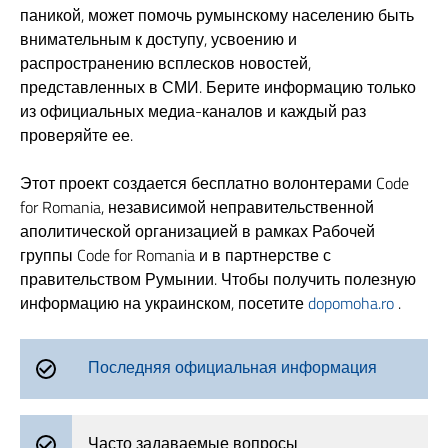
паникой, может помочь румынскому населению быть
внимательным к доступу, усвоению и
распространению всплесков новостей,
представленных в СМИ. Берите информацию только
из официальных медиа-каналов и каждый раз
проверяйте ее.
Этот проект создается бесплатно волонтерами Code
for Romania, независимой неправительственной
аполитической организацией в рамках Рабочей
группы Code for Romania и в партнерстве с
правительством Румынии. Чтобы получить полезную
информацию на украинском, посетите
dopomoha.ro
.
Последняя официальная информация
Часто задаваемые вопросы