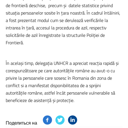
de frontieră deschise, precum şi datele statistice privind
situaţia persoanelor sosite în ţara noastră. În cadrul întâlnirii,
a fost prezentat modul cum se derulează verificările la
intrarea în ţară, accesul la procedura de azil, respectiv
solicitările de azil înregistrate la structurile Poliţiei de
Frontieră.
În acelaşi timp, delegaţia UNHCR a apreciat reacția rapidă și
corespunzătoare pe care autoritățile române au avut-o cu
privire la persoanele care sosesc în Romania din zona de
conflict si a manifestat disponibilitatea de a sprijini
autorităţile române, astfel încât persoanele vulnerabile să
beneficieze de asistenţă şi protecţie.
Поделиться на