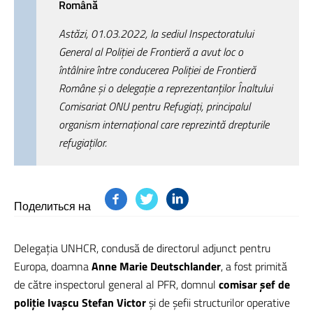
Română
Astăzi, 01.03.2022, la sediul Inspectoratului
General al Poliţiei de Frontieră a avut loc o
întâlnire între conducerea Poliţiei de Frontieră
Române şi o delegaţie a reprezentanţilor Înaltului
Comisariat ONU pentru Refugiaţi, principalul
organism internaţional care reprezintă drepturile
refugiaţilor.
Поделиться на
Delegaţia UNHCR, condusă de directorul adjunct pentru
Europa, doamna
Anne Marie Deutschlander
, a fost primită
de către inspectorul general al PFR, domnul
comisar şef de
poliţie Ivaşcu Stefan Victor
şi de şefii structurilor operative