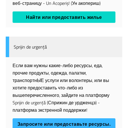
веб-страницу - Un Acoperiș! (Ун акопериш)
Найти или предоставить жилье
Sprijin de urgență
Если вам нужны какие-либо ресурсы, еда,
прочие продукты, одежда, палатки,
транспортнЫЕ услуги или волонтеры, или вы
хотите предоставить что-либо из
вышеперечисленного, зайдите на платформу
Sprijin de urgență (Сприжин де урдженцэ) -
платформа экстренной поддержки!
Запросите или предоставьте ресурсы.