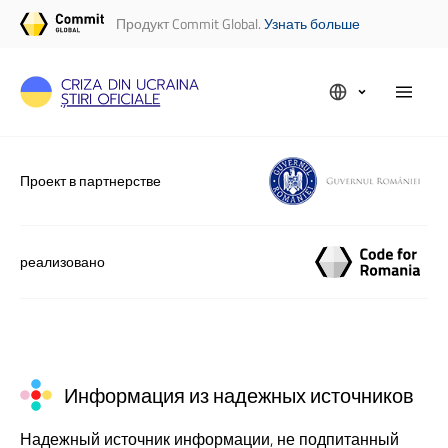
Продукт Commit Global.
Узнать больше
Проект в партнерстве
реализовано
Информация из надежных источников
Надежный источник информации, не подпитанный