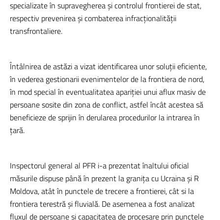
specializate în supravegherea şi controlul frontierei de stat,
respectiv prevenirea şi combaterea infracţionalităţii
transfrontaliere.
Întâlnirea de astăzi a vizat identificarea unor soluţii eficiente,
în vederea gestionarii evenimentelor de la frontiera de nord,
în mod special în eventualitatea apariţiei unui aflux masiv de
persoane sosite din zona de conflict, astfel încât acestea să
beneficieze de sprijin în derularea procedurilor la intrarea în
ţară.
Inspectorul general al PFR i-a prezentat înaltului oficial
măsurile dispuse până în prezent la graniţa cu Ucraina şi R
Moldova, atât în punctele de trecere a frontierei, cât si la
frontiera terestră şi fluvială. De asemenea a fost analizat
fluxul de persoane şi capacitatea de procesare prin punctele