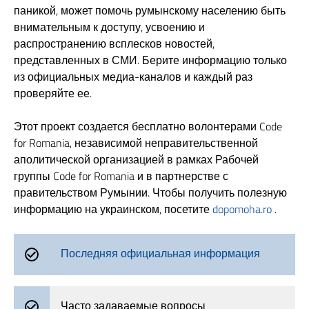
паникой, может помочь румынскому населению быть
внимательным к доступу, усвоению и
распространению всплесков новостей,
представленных в СМИ. Берите информацию только
из официальных медиа-каналов и каждый раз
проверяйте ее.
Этот проект создается бесплатно волонтерами Code
for Romania, независимой неправительственной
аполитической организацией в рамках Рабочей
группы Code for Romania и в партнерстве с
правительством Румынии. Чтобы получить полезную
информацию на украинском, посетите
dopomoha.ro
.
Последняя официальная информация
Часто задаваемые вопросы