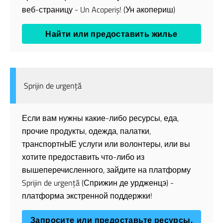
веб-страницу - Un Acoperiș! (Ун акопериш)
Найти или предоставить жилье
Sprijin de urgență
Если вам нужны какие-либо ресурсы, еда,
прочие продукты, одежда, палатки,
транспортнЫЕ услуги или волонтеры, или вы
хотите предоставить что-либо из
вышеперечисленного, зайдите на платформу
Sprijin de urgență (Сприжин де урдженцэ) -
платформа экстренной поддержки!
Запросите или предоставьте ресурсы.