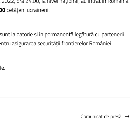
.2022, ora 24.00, la nivel naţional, au intrat în România
000
cetăţeni ucraineni.
ă sunt la datorie și în permanentă legătură cu partenerii
entru asigurarea securităţii frontierelor României.
le.
→
Comunicat de presă