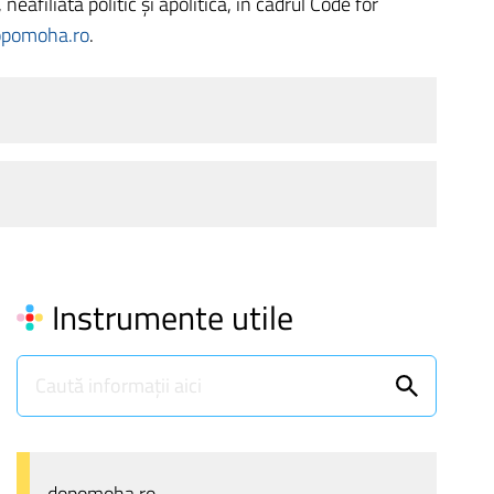
filiată politic și apolitică, în cadrul Code for
opomoha.ro
.
Instrumente utile
dopomoha.ro