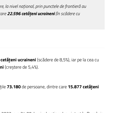
e, la nivel naţional, prin punctele de frontieră au
care
22.596 cetăţeni ucraineni
(în scădere cu
 cetăţeni ucraineni
(scădere de 8,5%), iar pe la cea cu
eni
(creştere de 5,4%).
ţile
73.180
de persoane, dintre care
15.877 cetăţeni