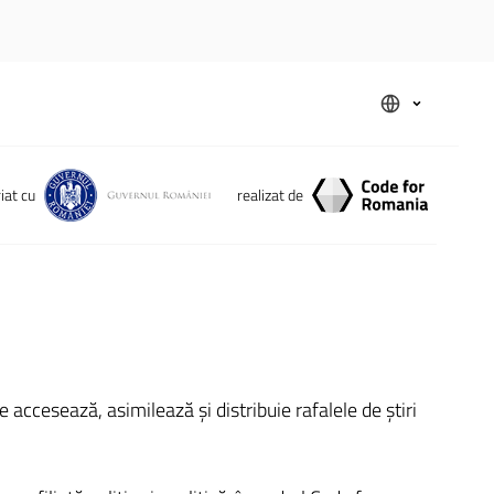
iat cu
realizat de
accesează, asimilează și distribuie rafalele de știri