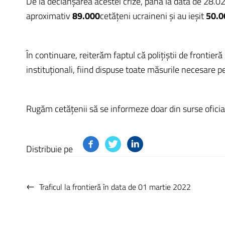
De la declanşarea acestei crize, până la data de 28.02
aproximativ
89.000
cetăţeni ucraineni şi au ieşit
50.
În continuare, reiterăm faptul că polițiștii de frontier
instituționali, fiind dispuse toate măsurile necesare p
Rugăm cetățenii să se informeze doar din surse oficia
Distribuie pe
←
Traficul la frontieră în data de 01 martie 2022