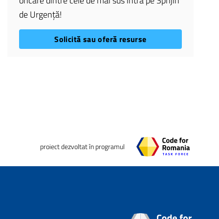
oricare dintre cele de mai sus intră pe Sprijin
de Urgență!
Solicită sau oferă resurse
proiect dezvoltat în programul